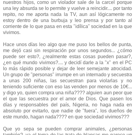
nuestros hijos, como un violador sale de la carcel porque
una ley absurda se lo permite y vuelve a reincidir.... por tanto
repito, no me aporta nada la TV, aun así lógicamente no
estoy dentro de una burbuja y leo prensa y por tanto al
corriente de lo que pasa en esta "idílica" sociedad en la que
vivimos.
Hace unos días leo algo que me puso los bellos de punta,
me dejó casi sin respiración por unos segundos... ¿cómo
puede ser esto?, ¿realmente estas cosas pueden pasar?,
¿en qué mundo vivimos?.... y decidí darle a la "x" en el PC
lo más rápido posible y dejar de leer semejante atrocidad.
Un grupo de "personas" irrumpe en un internado y secuestra
a unas 200 niñas, las secuestran para violarlas y no
teniendo suficiente con eso las venden por menos de 10€...
y digo yo, quien compra una niña???? alguien aun peor que
el que las secuestra por el amor de Dios. Que pasen los
días y responsables del país, Nigeria, no haga nada en
absoluto por evitarlo, que nadie de "fuera", los dueños de
este mundo, hagan nada???? en que sociedad vivimos???
Que yo sepa se pueden comprar animales, ¿personas
también?, ya el tema de las trata de blancas me parece un