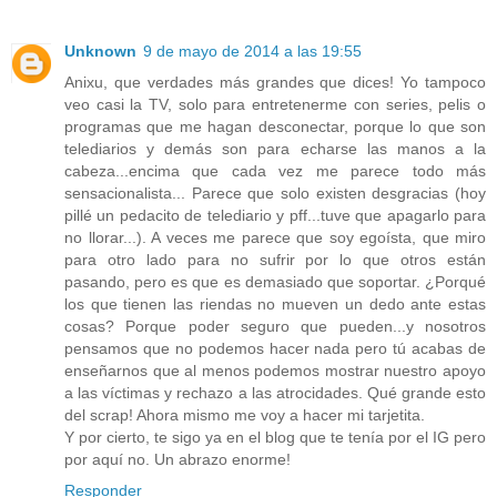
Unknown
9 de mayo de 2014 a las 19:55
Anixu, que verdades más grandes que dices! Yo tampoco
veo casi la TV, solo para entretenerme con series, pelis o
programas que me hagan desconectar, porque lo que son
telediarios y demás son para echarse las manos a la
cabeza...encima que cada vez me parece todo más
sensacionalista... Parece que solo existen desgracias (hoy
pillé un pedacito de telediario y pff...tuve que apagarlo para
no llorar...). A veces me parece que soy egoísta, que miro
para otro lado para no sufrir por lo que otros están
pasando, pero es que es demasiado que soportar. ¿Porqué
los que tienen las riendas no mueven un dedo ante estas
cosas? Porque poder seguro que pueden...y nosotros
pensamos que no podemos hacer nada pero tú acabas de
enseñarnos que al menos podemos mostrar nuestro apoyo
a las víctimas y rechazo a las atrocidades. Qué grande esto
del scrap! Ahora mismo me voy a hacer mi tarjetita.
Y por cierto, te sigo ya en el blog que te tenía por el IG pero
por aquí no. Un abrazo enorme!
Responder