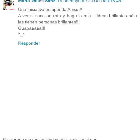
Marta Vallès Sanz
16 de mayo de 2014 a las 15:49
Una iniciativa estupenda Anixu!!!
A ver si saco un rato y hago la mia... Ideas brillantes sólo
las tienen personas brillantes!!!
Guapaaaaa!!!
^_^
Responder
Os agradezco muchísimo vuestras visitas y que